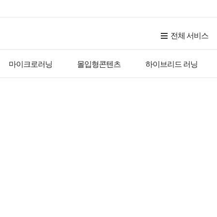
전체 서비스
마이크로러닝
몰입형콘텐츠
하이브리드 러닝
요즘 핫한 바로 그 콘텐츠!
트렌디 교육