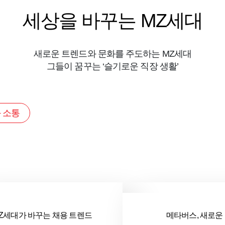
세상을 바꾸는 MZ세대
새로운 트렌드와 문화를 주도하는 MZ세대
그들이 꿈꾸는 ‘슬기로운 직장 생활’
 소통
일잘러는 이렇게 일한다
앞서가는 직장인의 
Z세대가 바꾸는 채용 트렌드
하마터면 꼰대가 될 뻔했다
협업하는 일잘러의 완
메타버스, 새로운
슈퍼업무력 ARTS
: 오늘부터 개