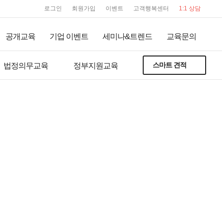
user service
로그인
회원가입
이벤트
고객행복센터
1:1 상담
공개교육
기업 이벤트
세미나&트렌드
교육문의
스마트 견적
법정의무교육
정부지원교육
온라인교육
트렌디 교육