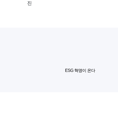
진
글로벌 경영트렌드 ESG 성공 전략
위기의 지구 물러설 곳 없는 인간
ESG 혁명이 온다