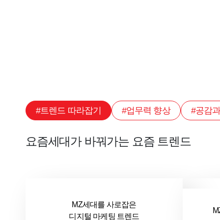
#트렌드 따라잡기
#업무력 향상
#공감과
요즘세대가 바꿔가는 요즘 트렌드
MZ세대를 사로잡은
슬기로운 리더생활
보고서의 법칙
M
디지털 마케팅 트렌드
: MZ세대 맞춤형 코칭