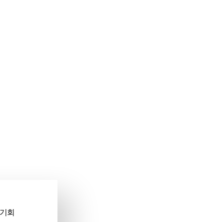
필수 스킬
벽한 소통법
 기회
발자