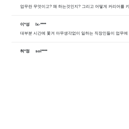
업무란 무엇이고? 왜 하는것인지? 그리고 어떻게 커리어를 키
이*성
lx-****
대부분 시간에 쫓겨 아무생각없이 일하는 직장인들이 업무에 
허*정
sol****
[일잘러는 이렇게 일한다 - 슈퍼업무력 ARTS] 책을 먼저 
내용으로만 진행이 되었습니다. 다만 진행자의 말이 너무 빨라
을거 같습니다.
김*미
imm****
회사 교육 수강과정으로 슈퍼업무력 ARTS 교육을 듣게 되
고나니 기우에 불과했다는 생각이 들었습니다. 강의는 네가지
이해하기 쉽게 설명해주셨습니다. 앞으로 업무를 함에있어 배웠
표*길
ori****