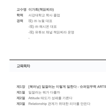
교수명
이가희(책읽찌라)
학력
서강대학교 학사 졸업
경력
現) ㈜ 뉴돛 대표
-現) ㈜ 해시온 대표
-現) 유튜브 채널 책읽찌라 운영
-
교육목차
제1장
[북러닝] 일잘러는 이렇게 일한다 - 슈퍼업무력 ART
제1절
일잘러는 뭐가 다를까
제2절
Attitude 태도가 성패를 가른다
제3절
Relationship 관계가 위대한 리더를 만든다