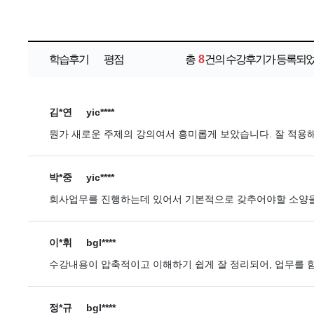
학습후기
평점
총
8
건의 수강후기가 등록되었
김*연
yic****
뭔가 새로운 주제의 강의여서 흥미롭게 보았습니다. 잘 적용
박*중
yic****
회사업무를 진행하는데 있어서 기본적으로 갖추어야할 소양을
이*휘
bgl****
수강내용이 압축적이고 이해하기 쉽게 잘 정리되어, 업무를 함
정*규
bgl****