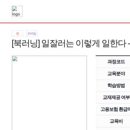
웹
모바일
[북러닝] 일잘러는 이렇게 일한다 -
과정코드
교육분야
학습방법
교재제공 여부
고용보험 환급
교육비