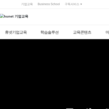
service portal
기업교육
Business School
구독서비스
휴넷기업교육
학습솔루션
교육콘텐츠