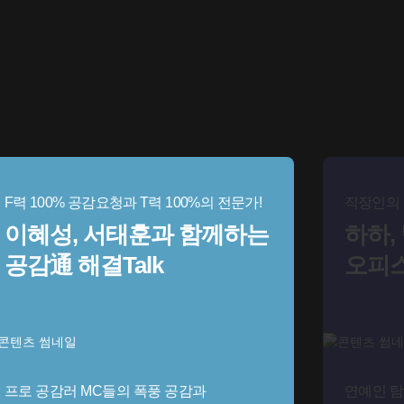
F력 100% 공감요청과 T력 100%의 전문가!
직장인의 
이혜성, 서태훈과 함께하는
하하,
공감通 해결Talk
오피
프로 공감러 MC들의 폭풍 공감과
연예인 탐