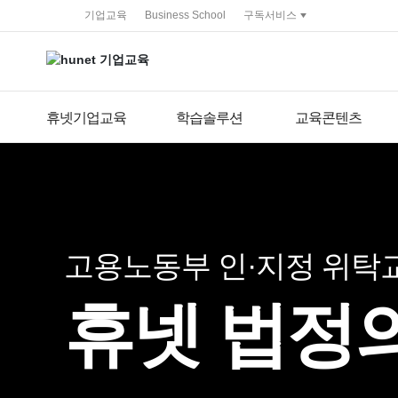
service portal
기업교육
Business School
구독서비스
휴넷기업교육
학습솔루션
교육콘텐츠
고용노동부 인·지정 위탁
휴넷 법정