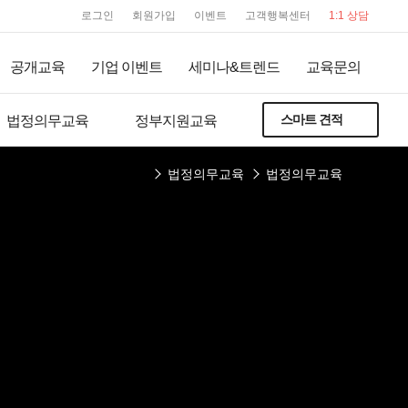
user service
로그인
회원가입
이벤트
고객행복센터
1:1 상담
공개교육
기업 이벤트
세미나&트렌드
교육문의
스마트 견적
법정의무교육
정부지원교육
법정의무교육
법정의무교육