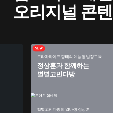
오리지널 콘
NEW
드라마타이즈 형태의 예능형 법정교육
정상훈과 함께하는
별별고민다방
별별고민다방의 알바생 정상훈,