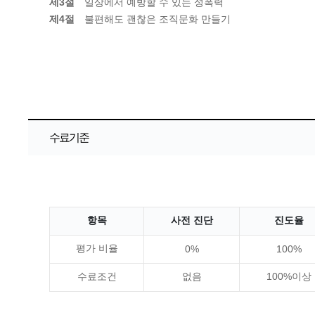
제3절
일상에서 예방할 수 있는 성폭력
제4절
불편해도 괜찮은 조직문화 만들기
수료기준
항목
사전 진단
진도율
평가 비율
0%
100%
수료조건
없음
100%이상