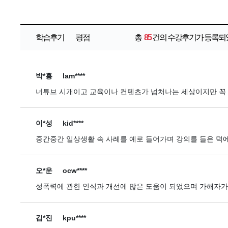
학습후기
평점
총
85
건의 수강후기가 등록되
박*홍
lam****
너튜브 시개이고 교육이나 컨텐츠가 넘처나는 세상이지만 
이*성
kid****
중간중간 일상생활 속 사례를 예로 들어가며 강의를 들은 덕에
오*운
ocw****
성폭력에 관한 인식과 개선에 많은 도움이 되었으며 가해자
김*진
kpu****