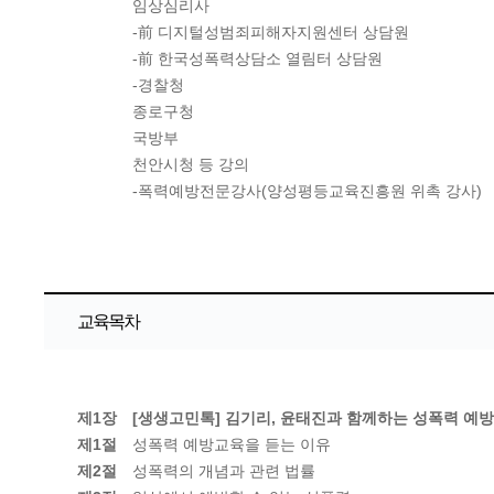
임상심리사
-前 디지털성범죄피해자지원센터 상담원
-前 한국성폭력상담소 열림터 상담원
-경찰청
종로구청
국방부
천안시청 등 강의
-폭력예방전문강사(양성평등교육진흥원 위촉 강사)
교육목차
제1장
[생생고민톡] 김기리, 윤태진과 함께하는 성폭력 예
제1절
성폭력 예방교육을 듣는 이유
제2절
성폭력의 개념과 관련 법률