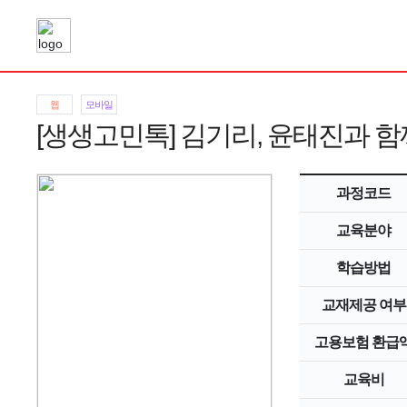
웹
모바일
[생생고민톡] 김기리, 윤태진과 
과정코드
교육분야
학습방법
교재제공 여부
고용보험 환급
교육비