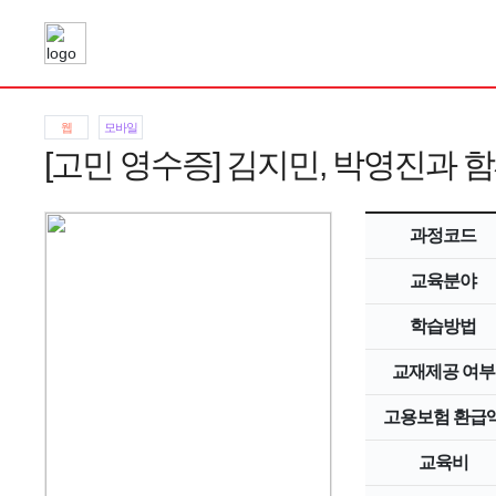
웹
모바일
[고민 영수증] 김지민, 박영진과 
과정코드
교육분야
학습방법
교재제공 여부
고용보험 환급
교육비