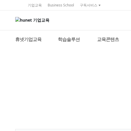
service portal
기업교육
Business School
구독서비스
휴넷기업교육
학습솔루션
교육콘텐츠
세미나 & 트렌드