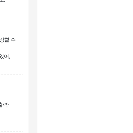
강할 수
있어,
출력·