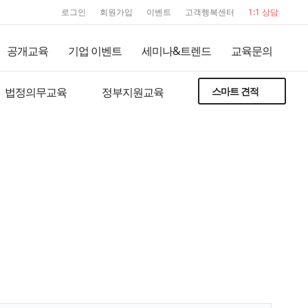
user service
로그인
회원가입
이벤트
고객행복센터
1:1 상담
공개교육
기업 이벤트
세미나&트렌드
교육문의
법정의무교육
정부지원교육
스마트 견적
세미나&트렌드