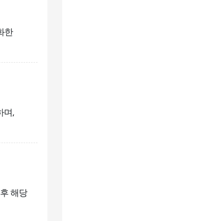
화한
하며,
 후 해당