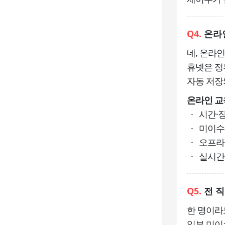
Q4.
온라
네, 온라인
휴넷은 정
자동 저장
온라인 교
· 시간·
· 미이수
· 오프라
· 실시간
Q5.
전 직
한 명이라
일부 미이