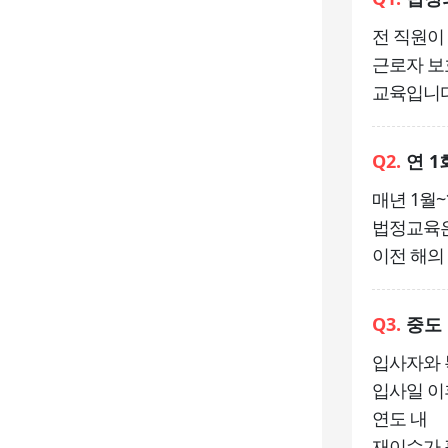
전 직원이
근로자 보
교육입니다
Q2.
연 1
매년 1월~
법정교육은 
이전 해의
Q3.
중도 
입사자와 
입사일 이
연도 내
재이수가 