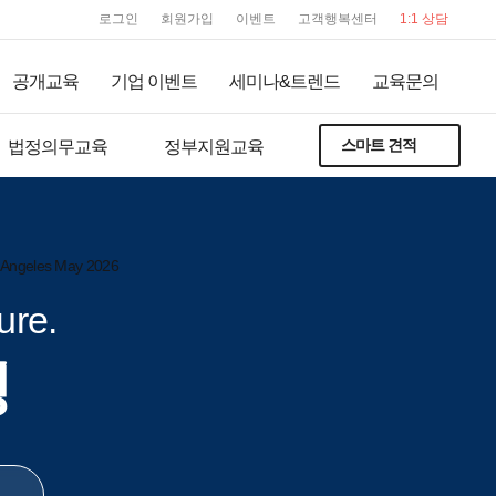
user service
로그인
회원가입
이벤트
고객행복센터
1:1 상담
공개교육
기업 이벤트
세미나&트렌드
교육문의
스마트 견적
법정의무교육
정부지원교육
ure.
핑