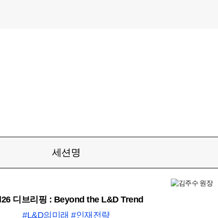
세션명
d26 디브리핑 : Beyond the L&D Trend
#L&D의미래 #인재전략