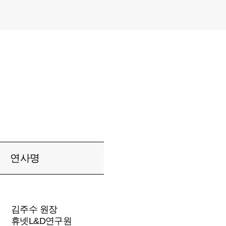
연사명
김주수 원장
휴넷L&D연구원