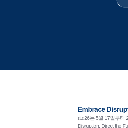
Embrace Disrupti
atd26는 5월 17일부
Disruption. Dire