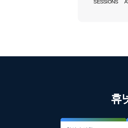
SESSIONS
A
휴넷